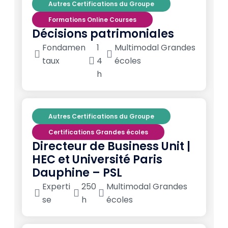
Autres Certifications du Groupe
Formations Online Courses
Décisions patrimoniales
Fondamen
1
Multimodal Grandes
taux
4
écoles
h
Autres Certifications du Groupe
Certifications Grandes écoles
Directeur de Business Unit |
HEC et Université Paris
Dauphine – PSL
Experti
250
Multimodal Grandes
se
h
écoles